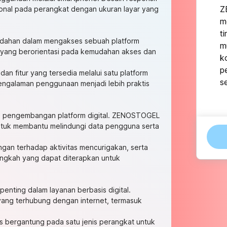
Z
ional pada perangkat dengan ukuran layar yang
m
t
udahan dalam mengakses sebuah platform
m
ang berorientasi pada kemudahan akses dan
k
p
n fitur yang tersedia melalui satu platform
s
engalaman penggunaan menjadi lebih praktis
m pengembangan platform digital. ZENOSTOGEL
ntuk membantu melindungi data pengguna serta
an terhadap aktivitas mencurigakan, serta
ngkah yang dapat diterapkan untuk
enting dalam layanan berbasis digital.
ang terhubung dengan internet, termasuk
s bergantung pada satu jenis perangkat untuk