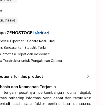
us
EL RESMI
apa ZENOSTOGEL
Selalu Diperbarui Secara Real-Time
sis Berdasarkan Statistik Terkini
 Informasi Cepat dan Responsif
a Terstruktur untuk Pengalaman Optimal
ections for this product
hasia dan Keamanan Terjamin
i tengah pesatnya perkembangan dunia digital,
kses terhadap informasi yang cepat dan terstruktur
enjadi salah satu faktor penting bagi pengguna.