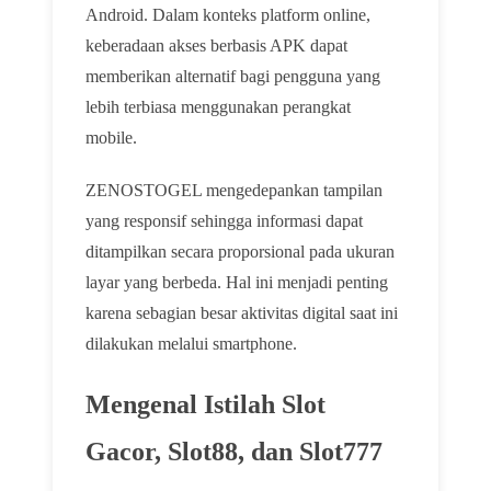
Android. Dalam konteks platform online,
keberadaan akses berbasis APK dapat
memberikan alternatif bagi pengguna yang
lebih terbiasa menggunakan perangkat
mobile.
ZENOSTOGEL mengedepankan tampilan
yang responsif sehingga informasi dapat
ditampilkan secara proporsional pada ukuran
layar yang berbeda. Hal ini menjadi penting
karena sebagian besar aktivitas digital saat ini
dilakukan melalui smartphone.
Mengenal Istilah Slot
Gacor, Slot88, dan Slot777