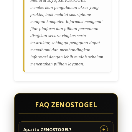
Menurut saya, ZENOSTOGEL
memberikan pengalaman akses yang
praktis, baik melalui smartphone
maupun komputer. Informasi mengenai
fitur platform dan pilihan permainan
disajikan secara ringkas serta
terstruktur, sehingga pengguna dapat
memahami dan membandingkan
informasi dengan lebih mudah sebelum
menentukan pilihan layanan.
FAQ ZENOSTOGEL
Apa itu ZENOSTOGEL?