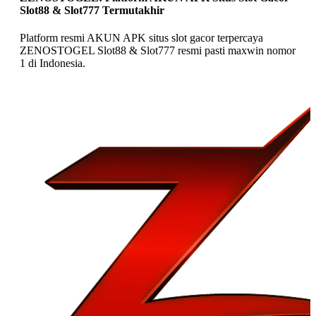
Slot88 & Slot777 Termutakhir
Platform resmi AKUN APK situs slot gacor terpercaya
ZENOSTOGEL Slot88 & Slot777 resmi pasti maxwin nomor
1 di Indonesia.