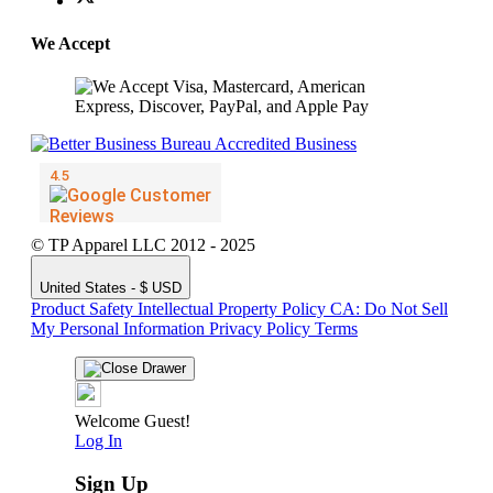
We Accept
© TP Apparel LLC 2012 - 2025
United States - $ USD
Product Safety
Intellectual Property Policy
CA: Do Not Sell
My Personal Information
Privacy Policy
Terms
Welcome Guest!
Log In
Sign Up