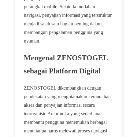
perangkat mobile. Selain kemudahan
navigasi, penyajian informasi yang terstruktur
menjadi salah satu bagian penting dalam
membangun pengalaman pengguna yang
nyaman.
Mengenal ZENOSTOGEL
sebagai Platform Digital
ZENOSTOGEL dikembangkan dengan
pendekatan yang mengutamakan kemudahan
akses dan penyajian informasi secara
terorganisir. Antarmuka yang sederhana
membantu pengguna menemukan berbagai
menu tanpa harus melewati proses navigasi