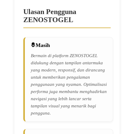
Ulasan Pengguna
ZENOSTOGEL
Masih
Bermain di platform ZENOSTOGEL
didukung dengan tampilan antarmuka
yang modern, responsif, dan dirancang
untuk memberikan pengalaman
penggunaan yang nyaman. Optimalisasi
performa juga membantu menghadirkan
navigasi yang lebih lancar serta
tampilan visual yang menarik bagi
pengguna.