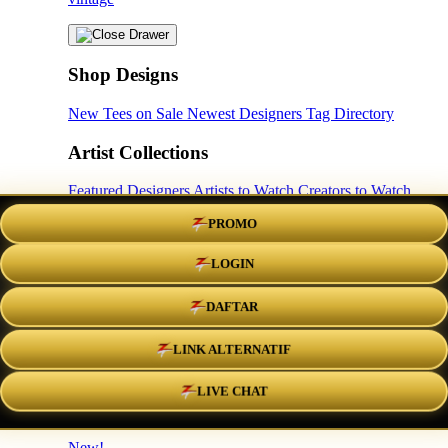
Shop Designs
New Tees on Sale
Newest Designers
Tag Directory
Artist Collections
Featured Designers
Artists to Watch
Creators to Watch
AAPI Artists
BIPOC Artists
Black Artists
Celebrate
Women Artists
LGBTQIA Artists
Ukrainian Artists
PROMO
Back To Menu
LOGIN
DAFTAR
Adult Apparel
LINK ALTERNATIF
SITUS ZENOSTOGEL
LIVE CHAT
Shorts
New!