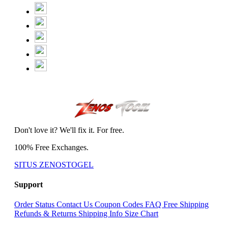
Don't love it? We'll fix it. For free.
100% Free Exchanges.
SITUS ZENOSTOGEL
Support
Order Status
Contact Us
Coupon Codes
FAQ
Free Shipping
Refunds & Returns
Shipping Info
Size Chart