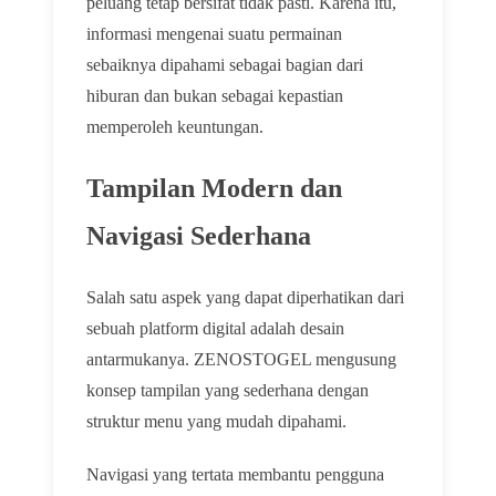
peluang tetap bersifat tidak pasti. Karena itu,
informasi mengenai suatu permainan
sebaiknya dipahami sebagai bagian dari
hiburan dan bukan sebagai kepastian
memperoleh keuntungan.
Tampilan Modern dan
Navigasi Sederhana
Salah satu aspek yang dapat diperhatikan dari
sebuah platform digital adalah desain
antarmukanya. ZENOSTOGEL mengusung
konsep tampilan yang sederhana dengan
struktur menu yang mudah dipahami.
Navigasi yang tertata membantu pengguna