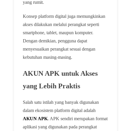
yang rumit.
Konsep platform digital juga memungkinkan
akses dilakukan melalui perangkat seperti
smartphone, tablet, maupun komputer.
Dengan demikian, pengguna dapat
menyesuaikan perangkat sesuai dengan
kebutuhan masing-masing.
AKUN APK untuk Akses
yang Lebih Praktis
Salah satu istilah yang banyak digunakan
dalam ekosistem platform digital adalah
AKUN APK
. APK sendiri merupakan format
aplikasi yang digunakan pada perangkat