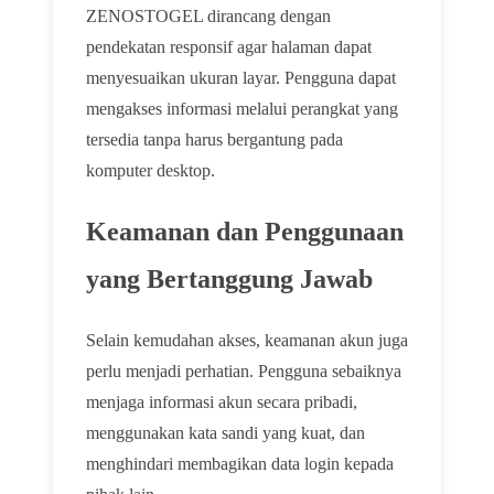
ZENOSTOGEL dirancang dengan
pendekatan responsif agar halaman dapat
menyesuaikan ukuran layar. Pengguna dapat
mengakses informasi melalui perangkat yang
tersedia tanpa harus bergantung pada
komputer desktop.
Keamanan dan Penggunaan
yang Bertanggung Jawab
Selain kemudahan akses, keamanan akun juga
perlu menjadi perhatian. Pengguna sebaiknya
menjaga informasi akun secara pribadi,
menggunakan kata sandi yang kuat, dan
menghindari membagikan data login kepada