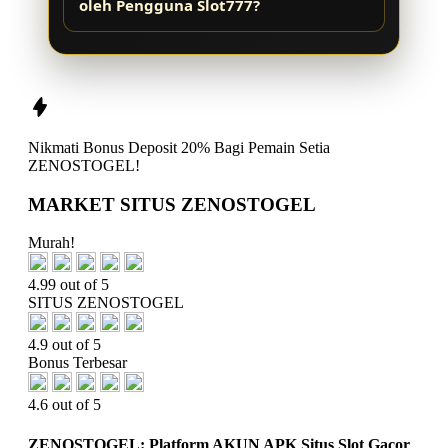
oleh Pengguna Slot777?
Nikmati
Bonus Deposit 20%
Bagi Pemain Setia
ZENOSTOGEL!
MARKET SITUS ZENOSTOGEL
Murah!
4.99 out of 5
SITUS ZENOSTOGEL
4.9 out of 5
Bonus Terbesar
4.6 out of 5
ZENOSTOGEL: Platform AKUN APK Situs Slot Gacor