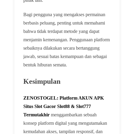
pihak lain.
Bagi pengguna yang mengakses permainan
berbasis peluang, penting untuk memahami
bahwa tidak terdapat metode yang dapat
menjamin kemenangan. Penggunaan platform
sebaiknya dilakukan secara bertanggung
jawab, sesuai batas kemampuan dan sebagai
bentuk hiburan semata.
Kesimpulan
ZENOSTOGEL: Platform AKUN APK
Situs Slot Gacor Slot88 & Slot777
Termutakhir
menggambarkan sebuah
konsep platform digital yang mengutamakan
kemudahan akses, tampilan responsif, dan