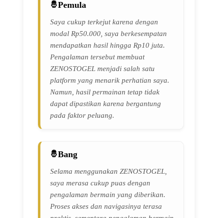
Pemula
Saya cukup terkejut karena dengan
modal Rp50.000, saya berkesempatan
mendapatkan hasil hingga Rp10 juta.
Pengalaman tersebut membuat
ZENOSTOGEL menjadi salah satu
platform yang menarik perhatian saya.
Namun, hasil permainan tetap tidak
dapat dipastikan karena bergantung
pada faktor peluang.
Bang
Selama menggunakan ZENOSTOGEL,
saya merasa cukup puas dengan
pengalaman bermain yang diberikan.
Proses akses dan navigasinya terasa
praktis, sementara pengalaman bermain