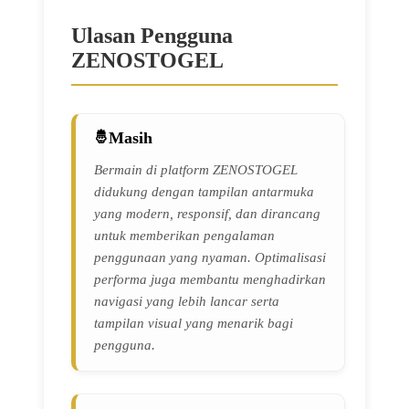
Ulasan Pengguna
ZENOSTOGEL
Masih
Bermain di platform ZENOSTOGEL
didukung dengan tampilan antarmuka
yang modern, responsif, dan dirancang
untuk memberikan pengalaman
penggunaan yang nyaman. Optimalisasi
performa juga membantu menghadirkan
navigasi yang lebih lancar serta
tampilan visual yang menarik bagi
pengguna.