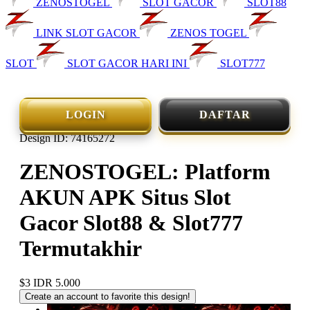
ZENOSTOGEL
SLOT GACOR
SLOT88
LINK SLOT GACOR
ZENOS TOGEL
SLOT
SLOT GACOR HARI INI
SLOT777
LOGIN
DAFTAR
Design ID: 74165272
ZENOSTOGEL: Platform
AKUN APK Situs Slot
Gacor Slot88 & Slot777
Termutakhir
$3
IDR 5.000
Create an account to favorite this design!