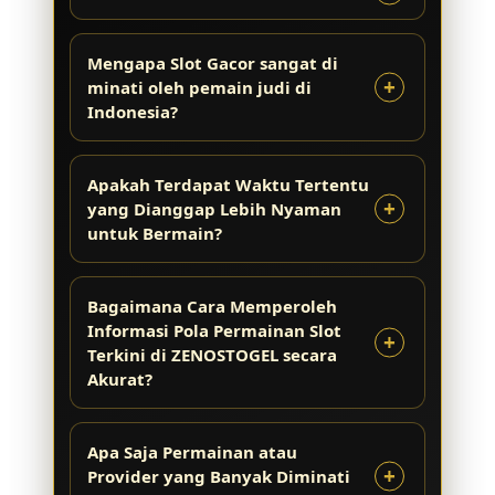
Mengapa Slot Gacor sangat di
minati oleh pemain judi di
Indonesia?
Apakah Terdapat Waktu Tertentu
yang Dianggap Lebih Nyaman
untuk Bermain?
Bagaimana Cara Memperoleh
Informasi Pola Permainan Slot
Terkini di ZENOSTOGEL secara
Akurat?
Apa Saja Permainan atau
Provider yang Banyak Diminati