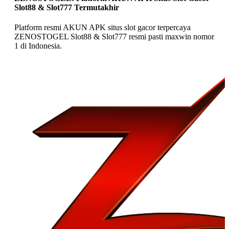
Slot88 & Slot777 Termutakhir
Platform resmi AKUN APK situs slot gacor terpercaya
ZENOSTOGEL Slot88 & Slot777 resmi pasti maxwin nomor
1 di Indonesia.