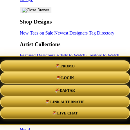
Shop Designs
New Tees on Sale
Newest Designers
Tag Directory
Artist Collections
Featured Designers
Artists to Watch
Creators to Watch
AAPI Artists
BIPOC Artists
Black Artists
Celebrate
Women Artists
LGBTQIA Artists
Ukrainian Artists
PROMO
Back To Menu
LOGIN
DAFTAR
Adult Apparel
LINK ALTERNATIF
SITUS ZENOSTOGEL
LIVE CHAT
Shorts
New!